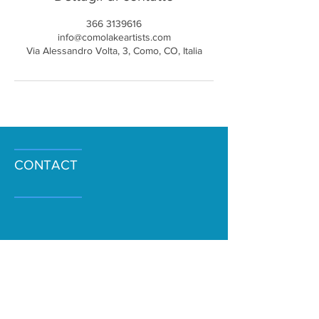
366 3139616
info@comolakeartists.com
Via Alessandro Volta, 3, Como, CO, Italia
CONTACT
COMO LAKE ARTISTS srl
Service Taxi Limousine
Noleggio Imbarcazioni
senza patente