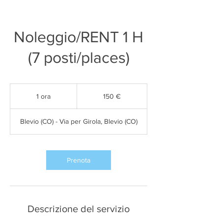
Noleggio/RENT 1 H
(7 posti/places)
150
euro
1 ora
1
150 €
o
r
Blevio (CO) - Via per Girola, Blevio (CO)
Prenota
Descrizione del servizio